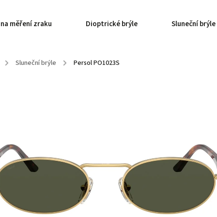
 na měření zraku
Dioptrické brýle
Sluneční brýle
/
Sluneční brýle
/
Persol PO1023S