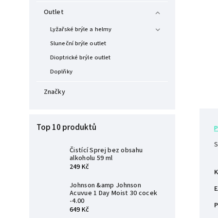
Outlet
Lyžařské brýle a helmy
Sluneční brýle outlet
Dioptrické brýle outlet
Doplňky
Značky
Top 10 produktů
P
S
Čistící Sprej bez obsahu
alkoholu 59 ml
249 Kč
K
Johnson &amp Johnson
E
Acuvue 1 Day Moist 30 cocek
-4.00
P
649 Kč