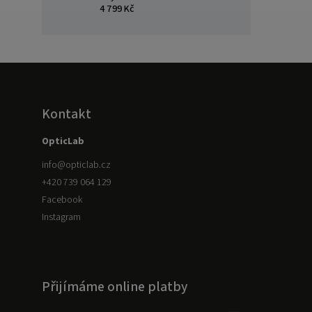
4 799 Kč
Kontakt
OpticLab
info
@
opticlab.cz
+420 739 064 129
Facebook
Instagram
Přijímáme online platby