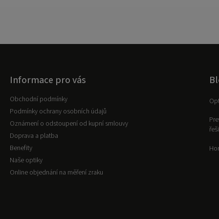
Informace pro vás
Bl
Obchodní podmínky
Opt
Podmínky ochrany osobních údajů
Pre
Oznámení o odstoupení od kupní smlouvy
řeš
Doprava a platba
Benefity
Hor
Naše optiky
Online objednání na měření zraku