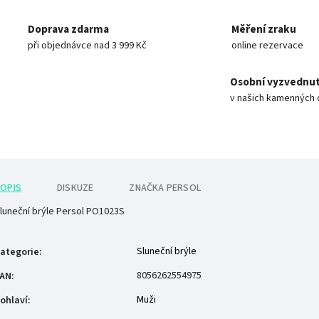
Doprava zdarma
Měření zraku
při objednávce nad 3 999 Kč
online rezervace
Osobní vyzvednut
v našich kamenných 
OPIS
DISKUZE
ZNAČKA
PERSOL
luneční brýle Persol PO1023S
Sluneční brýle
ategorie
:
8056262554975
AN
:
Muži
ohlaví
: