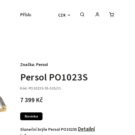
Příslušenství
Kontaktní čočky
Lyžařs
CZK
Značka:
Persol
Persol PO1023S
Kód:
PO1023S-55-515/31
7 399 Kč
Novinka
Detailní
Sluneční brýle Persol PO1023S