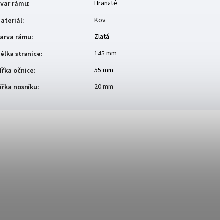
Hranaté
var rámu
:
Kov
ateriál
:
Zlatá
arva rámu
:
145 mm
élka stranice
:
55 mm
ířka očnice
:
20 mm
ířka nosníku
: