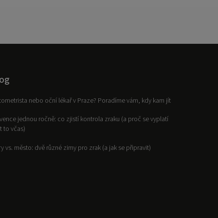
og
ometrista nebo oční lékař v Praze? Poradíme vám, kdy kam jít
vence jednou ročně: co zjistí kontrola zraku (a proč se vyplatí
it to včas)
y vs. město: dvě různé zimy pro zrak (a jak se připravit)