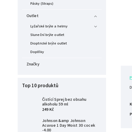
Pásky (Straps)
Outlet
Lyžařské brýle a helmy
Sluneční brýle outlet
Dioptrické brýle outlet
Doplňky
Značky
P
Top 10 produktů
D
Čistící Sprej bez obsahu
K
alkoholu 59 ml
249 Kč
P
Johnson &amp Johnson
Acuvue 1 Day Moist 30 cocek
-4.00