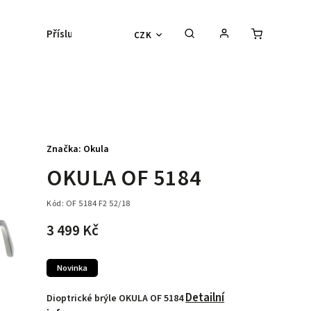
Příslušenství
Kontaktní čočky
Lyžařs
CZK
Značka:
Okula
OKULA OF 5184
Kód:
OF 5184 F2 52/18
3 499 Kč
Novinka
Detailní
Dioptrické brýle OKULA OF 5184