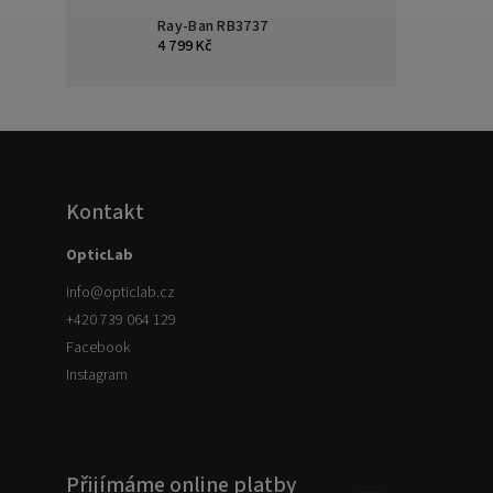
Ray-Ban RB3737
4 799 Kč
Kontakt
OpticLab
info
@
opticlab.cz
+420 739 064 129
Facebook
Instagram
Přijímáme online platby