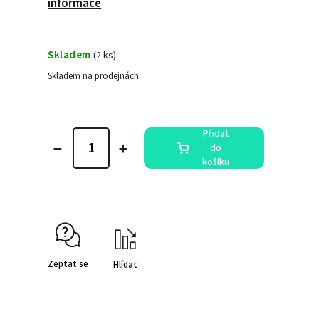
informace
Skladem
(
2 ks
)
Skladem na prodejnách
Přidat
do
košíku
Zeptat se
Hlídat