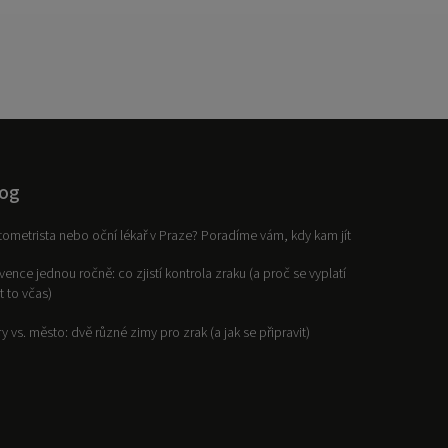
og
ometrista nebo oční lékař v Praze? Poradíme vám, kdy kam jít
vence jednou ročně: co zjistí kontrola zraku (a proč se vyplatí
it to včas)
y vs. město: dvě různé zimy pro zrak (a jak se připravit)