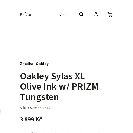
Příslušenství
Kontaktní čočky
Lyžařs
CZK
Značka:
Oakley
Oakley Sylas XL
Olive Ink w/ PRIZM
Tungsten
Kód:
OO9448-1460
3 899 Kč