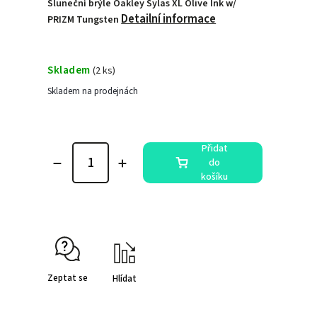
Sluneční brýle Oakley Sylas XL Olive Ink w/
Detailní informace
PRIZM Tungsten
Skladem
(
2 ks
)
Skladem na prodejnách
Přidat
do
košíku
Zeptat se
Hlídat