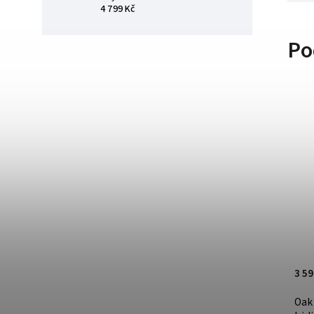
4 799 Kč
Po
3 899 Kč
3 59
Oakley Sylas XL Polished Clear w/ PRIZM
Oakl