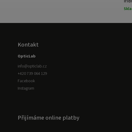
Sapphire
Iri
Skladem
Skl
Kontakt
OpticLab
info
@
opticlab.cz
+420 739 064 129
Facebook
Instagram
Přijímáme online platby