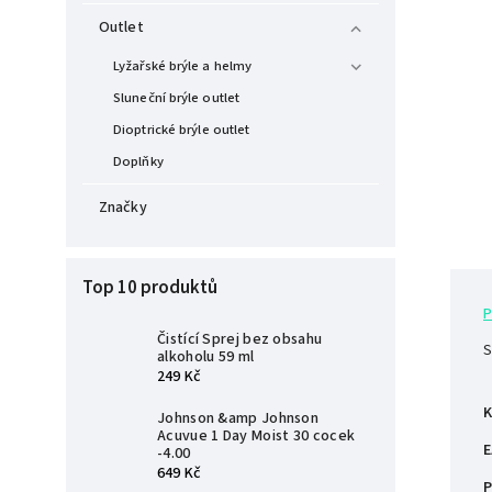
Outlet
Lyžařské brýle a helmy
Sluneční brýle outlet
Dioptrické brýle outlet
Doplňky
Značky
Top 10 produktů
P
Čistící Sprej bez obsahu
S
alkoholu 59 ml
249 Kč
K
Johnson &amp Johnson
Acuvue 1 Day Moist 30 cocek
E
-4.00
649 Kč
P