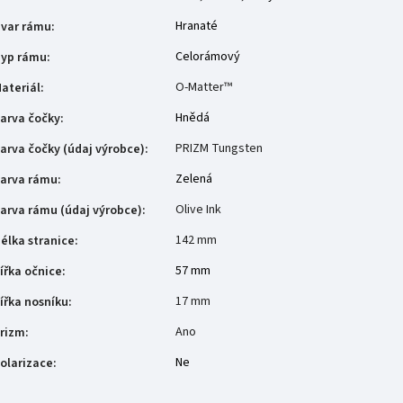
Hranaté
var rámu
:
Celorámový
yp rámu
:
O-Matter™
ateriál
:
Hnědá
arva čočky
:
PRIZM Tungsten
arva čočky (údaj výrobce)
:
Zelená
arva rámu
:
Olive Ink
arva rámu (údaj výrobce)
:
142 mm
élka stranice
:
57 mm
ířka očnice
:
17 mm
ířka nosníku
:
Ano
rizm
:
Ne
olarizace
: