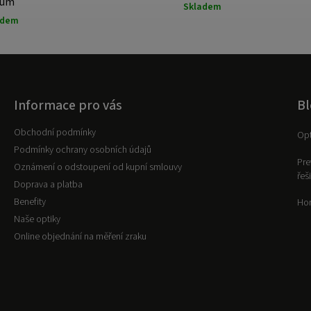
dium
Skladem
adem
Informace pro vás
Bl
Obchodní podmínky
Opt
Podmínky ochrany osobních údajů
Pre
Oznámení o odstoupení od kupní smlouvy
řeš
Doprava a platba
Benefity
Hor
Naše optiky
Online objednání na měření zraku