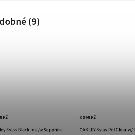
dobné (9)
9 Kč
3 899 Kč
ey Sylas Black Ink /w Sapphire
OAKLEY Sylas Pol Clear w/