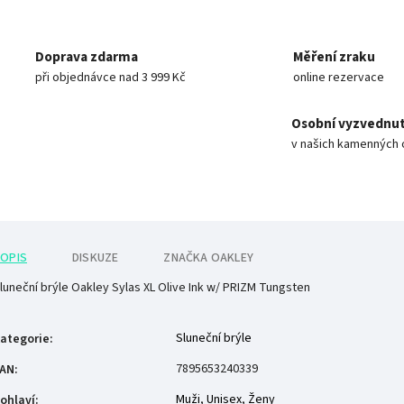
Doprava zdarma
Měření zraku
při objednávce nad 3 999 Kč
online rezervace
Osobní vyzvednut
v našich kamenných 
OPIS
DISKUZE
ZNAČKA
OAKLEY
luneční brýle Oakley Sylas XL Olive Ink w/ PRIZM Tungsten
Sluneční brýle
ategorie
:
7895653240339
AN
:
Muži
,
Unisex
,
Ženy
ohlaví
: