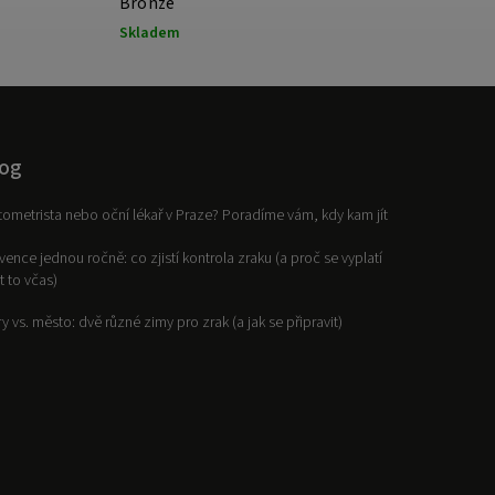
Bronze
Black
Skladem
Sklade
og
ometrista nebo oční lékař v Praze? Poradíme vám, kdy kam jít
vence jednou ročně: co zjistí kontrola zraku (a proč se vyplatí
it to včas)
y vs. město: dvě různé zimy pro zrak (a jak se připravit)