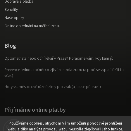
Doprava a platba
Benefity
Naše optiky
Online objednání na měření zraku
Blog
Optometrista nebo oční lékař v Praze? Poradíme vám, kdy kam jít
Prevence jednou ročně: co zjistí kontrola zraku (a proč se vyplatí řešit to
včas)
Hory vs. město: dvě různé zimy pro zrak (a jak se připravit)
Přijímáme online platby
Používáme cookies, abychom Vám umožnili pohodlné prohlížení
webu a díky analýze provozu webu neustále zlepšovali jeho funkce,