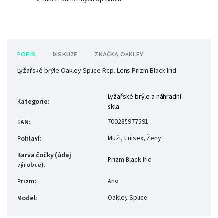
POPIS
DISKUZE
ZNAČKA
OAKLEY
Lyžařské brýle Oakley Splice Rep. Lens Prizm Black Irid
Lyžařské brýle a náhradní
Kategorie
:
skla
700285977591
EAN
:
Muži, Unisex, Ženy
Pohlaví
:
Barva čočky (údaj
Prizm Black Irid
výrobce)
:
Ano
Prizm
:
Oakley Splice
Model
: