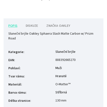
POPIS
DISKUZE
ZNAČKA
OAKLEY
Sluneční brýle Oakley Sphaera Slash Matte Carbon w/ Prizm
Road
Sluneční brýle
Kategorie
:
888392665270
EAN
:
Muži
Pohlaví
:
Hranaté
Tvar rámu
:
O-Matter™
Materiál
:
Stříbrná
Barva rámu
:
130 mm
Délka stranice
: