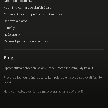
Obchodní podmínky
Podmínky ochrany osobních údajů
Oznámení o odstoupení od kupní smlouvy
Doprava a platba
Benefity
Naše optiky
Online objednání na měření zraku
Blog
Optometrista nebo oční lékař v Praze? Poradíme vám, kdy kam jít
Prevence jednou ročně: co zjistí kontrola zraku (a proč se vyplatí řešit to
včas)
Hory vs. město: dvě různé zimy pro zrak (a jak se připravit)