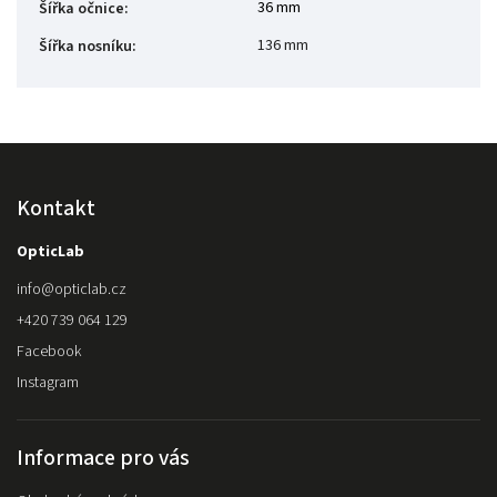
36 mm
Šířka očnice
:
136 mm
Šířka nosníku
:
Kontakt
OpticLab
info
@
opticlab.cz
+420 739 064 129
Facebook
Instagram
Informace pro vás