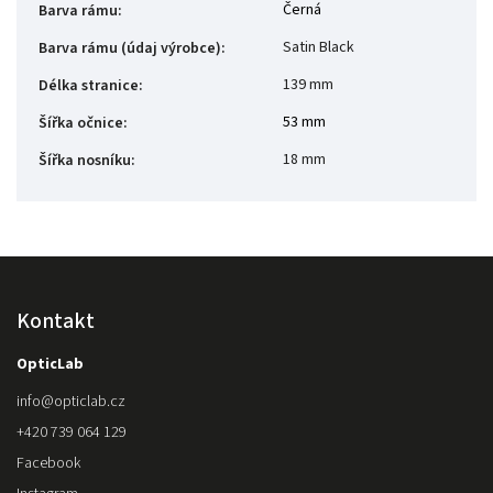
Černá
Barva rámu
:
Satin Black
Barva rámu (údaj výrobce)
:
139 mm
Délka stranice
:
53 mm
Šířka očnice
:
18 mm
Šířka nosníku
:
Kontakt
OpticLab
info
@
opticlab.cz
+420 739 064 129
Facebook