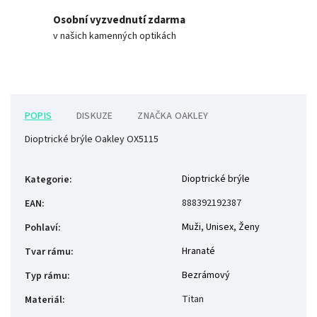
Osobní vyzvednutí zdarma
v našich kamenných optikách
POPIS
DISKUZE
ZNAČKA
OAKLEY
Dioptrické brýle Oakley OX5115
Dioptrické brýle
Kategorie
:
888392192387
EAN
:
Muži
,
Unisex
,
Ženy
Pohlaví
:
Hranaté
Tvar rámu
:
Bezrámový
Typ rámu
:
Titan
Materiál
: