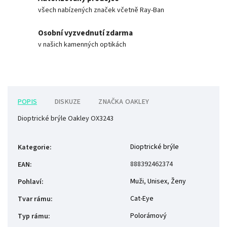
všech nabízených značek včetně Ray-Ban
Osobní vyzvednutí zdarma
v našich kamenných optikách
POPIS
DISKUZE
ZNAČKA
OAKLEY
Dioptrické brýle Oakley OX3243
Dioptrické brýle
Kategorie
:
888392462374
EAN
:
Muži
,
Unisex
,
Ženy
Pohlaví
:
Cat-Eye
Tvar rámu
:
Polorámový
Typ rámu
: