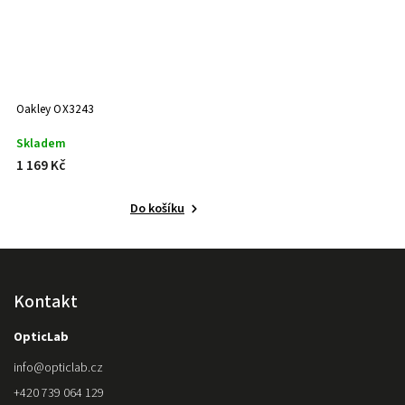
Oakley OX3243
Skladem
1 169 Kč
Do košíku
Kontakt
OpticLab
info
@
opticlab.cz
+420 739 064 129