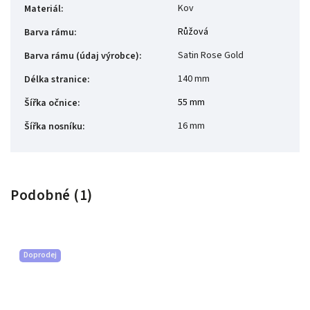
Kov
Materiál
:
Růžová
Barva rámu
:
Satin Rose Gold
Barva rámu (údaj výrobce)
:
140 mm
Délka stranice
:
55 mm
Šířka očnice
:
16 mm
Šířka nosníku
:
Podobné (1)
Doprodej