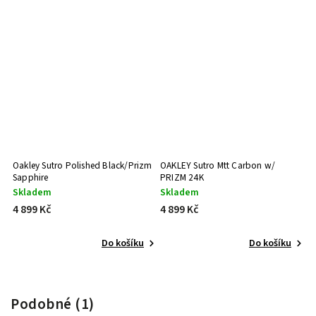
w/
Oakley Sutro Polished Black/Prizm
OAKLEY Sutro Mtt Carbon w/
Sapphire
PRIZM 24K
Skladem
Skladem
4 899 Kč
4 899 Kč
Do košíku
Do košíku
Podobné (1)