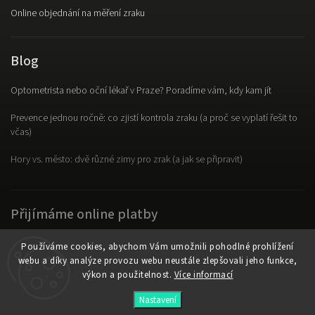
Online objednání na měření zraku
Blog
Optometrista nebo oční lékař v Praze? Poradíme vám, kdy kam jít
Prevence jednou ročně: co zjistí kontrola zraku (a proč se vyplatí řešit to
včas)
Hory vs. město: dvě různé zimy pro zrak (a jak se připravit)
Přijímáme online platby
Používáme cookies, abychom Vám umožnili pohodlné prohlížení
webu a díky analýze provozu webu neustále zlepšovali jeho funkce,
výkon a použitelnost.
Více informací
Copyright 2026
OpticLab
. Všechna práva vyhrazena.
Nastavení
Vytvořil
Shoptet
| Design
Shoptak.cz