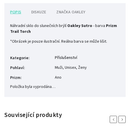
POPIS
DISKUZE
ZNAČKA
OAKLEY
Náhradní sklo do slunečních brýlí
Oakley Sutro
- barva
Prizm
Trail Torch
*Obrázek je pouze ilustrační. Reálna barva se může lišit.
Příslušenství
Kategorie
:
Muži, Unisex, Ženy
Pohlaví
:
Ano
Prizm
:
Položka byla vyprodána…
Související produkty
Previous
Next