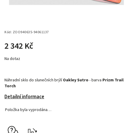
Kód:
ZOO940635-94061137
2 342 Kč
Na dotaz
Náhradní sklo do slunečních brýlí
Oakley Sutro
- barva
Prizm Trail
Torch
Detailní informace
Položka byla vyprodána…