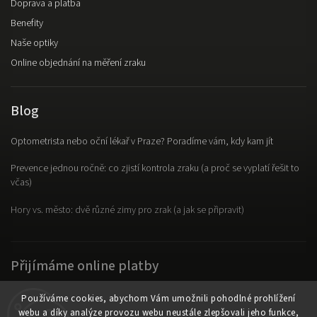
Doprava a platba
Benefity
Naše optiky
Online objednání na měření zraku
Blog
Optometrista nebo oční lékař v Praze? Poradíme vám, kdy kam jít
Prevence jednou ročně: co zjistí kontrola zraku (a proč se vyplatí řešit to
včas)
Hory vs. město: dvě různé zimy pro zrak (a jak se připravit)
Přijímáme online platby
Používáme cookies, abychom Vám umožnili pohodlné prohlížení
webu a díky analýze provozu webu neustále zlepšovali jeho funkce,