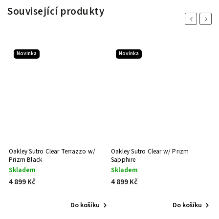
Související produkty
Previous
Next
Novinka
Novinka
Oakley Sutro Clear Terrazzo w/
Oakley Sutro Clear w/ Prizm
O
Prizm Black
Sapphire
R
Skladem
Skladem
S
4 899 Kč
4 899 Kč
4
Do košíku
Do košíku