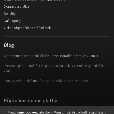
Doprava a platba
Benefity
Naše optiky
Online objednání na měření zraku
Blog
Optometrista nebo oční lékař v Praze? Poradíme vám, kdy kam jít
Prevence jednou ročně: co zjistí kontrola zraku (a proč se vyplatí řešit to
včas)
Hory vs. město: dvě různé zimy pro zrak (a jak se připravit)
Přijímáme online platby
Používáme cookies, abychom Vám umožnili pohodlné prohlížení