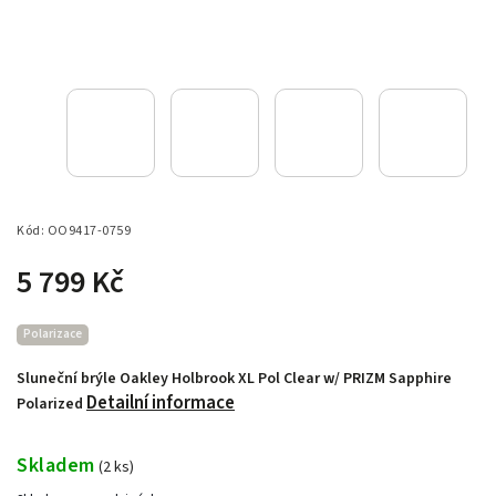
Kód:
OO9417-0759
5 799 Kč
Polarizace
Sluneční brýle Oakley Holbrook XL Pol Clear w/ PRIZM Sapphire
Detailní informace
Polarized
Skladem
(
2 ks
)