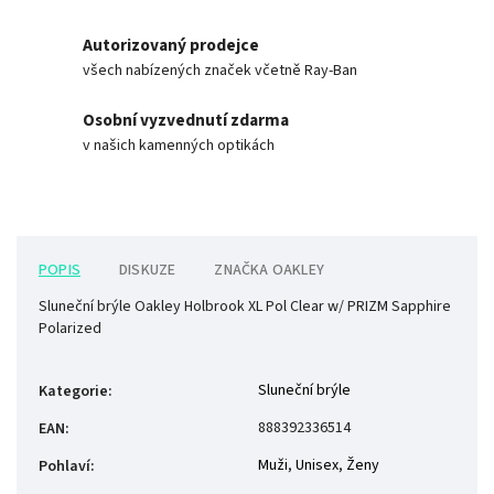
Autorizovaný prodejce
všech nabízených značek včetně Ray-Ban
Osobní vyzvednutí zdarma
v našich kamenných optikách
POPIS
DISKUZE
ZNAČKA
OAKLEY
Sluneční brýle Oakley Holbrook XL Pol Clear w/ PRIZM Sapphire
Polarized
Sluneční brýle
Kategorie
:
888392336514
EAN
:
Muži
,
Unisex
,
Ženy
Pohlaví
: