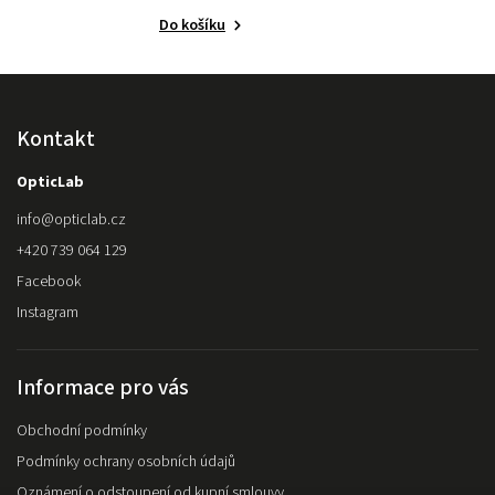
Do košíku
Kontakt
OpticLab
info
@
opticlab.cz
+420 739 064 129
Facebook
Instagram
Informace pro vás
Obchodní podmínky
Podmínky ochrany osobních údajů
Oznámení o odstoupení od kupní smlouvy