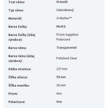
Hranaté
Tvar rámu
:
Celorámový
Typ rámu
:
O-Matter™
Materiál
:
Modrá
Barva čočky
:
Prizm Sapphire
Barva čočky (údaj
Polarized
výrobce)
:
Transparentní
Barva rámu
:
Barva rámu (údaj
Polished Clear
výrobce)
:
137 mm
Délka stranice
:
59 mm
Šířka očnice
:
18 mm
Šířka nosníku
:
Ano
Prizm
:
Ano
Polarizace
: