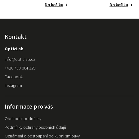
Do košíku
Do košíku
Kontakt
OpticLab
info
@
opticlab.cz
+420 739 064 129
Facebook
Instagram
Informace pro vás
Obchodní podmínky
Podmínky ochrany osobních údajů
Oznámení o odstoupení od kupní smlouvy