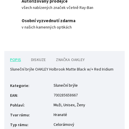
Autorizovaný prodejce
všech nabízených značek včetně Ray-Ban
Osobní vyzvednutí zdarma
v našich kamenných optikách
POPIS
DISKUZE
ZNAČKA
OAKLEY
Sluneční brýle OAKLEY Holbrook Matte Black w/+ Red Iridium
Sluneční brýle
Kategorie
:
700285658667
EAN
:
Muži
,
Unisex
,
Ženy
Pohlaví
:
Hranaté
Tvar rámu
:
Celorámový
Typ rámu
: