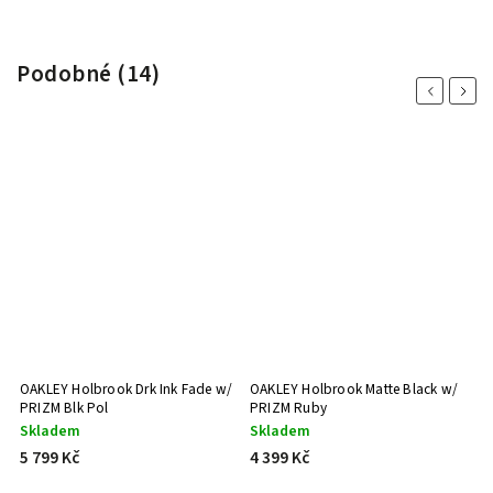
Podobné (14)
Previous
Next
/
OAKLEY Holbrook Drk Ink Fade w/
OAKLEY Holbrook Matte Black w/
O
PRIZM Blk Pol
PRIZM Ruby
P
Skladem
Skladem
S
5 799 Kč
4 399 Kč
5