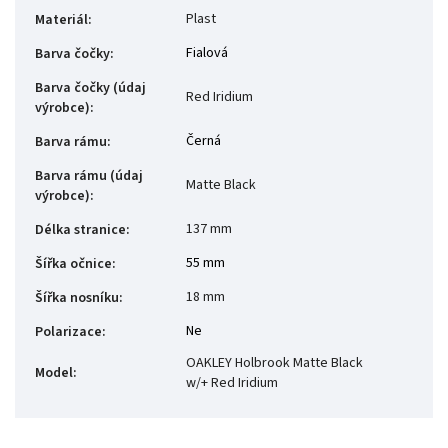
Plast
Materiál
:
Fialová
Barva čočky
:
Barva čočky (údaj
Red Iridium
výrobce)
:
Černá
Barva rámu
:
Barva rámu (údaj
Matte Black
výrobce)
:
137 mm
Délka stranice
:
55 mm
Šířka očnice
:
18 mm
Šířka nosníku
:
Ne
Polarizace
:
OAKLEY Holbrook Matte Black
Model
:
w/+ Red Iridium