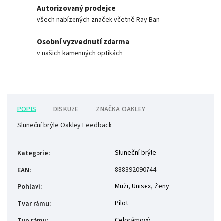
Autorizovaný prodejce
všech nabízených značek včetně Ray-Ban
Osobní vyzvednutí zdarma
v našich kamenných optikách
POPIS
DISKUZE
ZNAČKA
OAKLEY
Sluneční brýle Oakley Feedback
Sluneční brýle
Kategorie
:
888392090744
EAN
:
Muži
,
Unisex
,
Ženy
Pohlaví
:
Pilot
Tvar rámu
:
Celorámový
Typ rámu
: