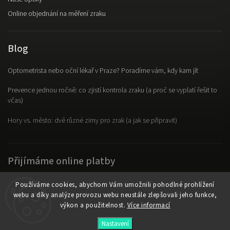
Online objednání na měření zraku
Blog
Optometrista nebo oční lékař v Praze? Poradíme vám, kdy kam jít
Prevence jednou ročně: co zjistí kontrola zraku (a proč se vyplatí řešit to
včas)
Hory vs. město: dvě různé zimy pro zrak (a jak se připravit)
Přijímáme online platby
Používáme cookies, abychom Vám umožnili pohodlné prohlížení
webu a díky analýze provozu webu neustále zlepšovali jeho funkce,
výkon a použitelnost.
Více informací
Copyright 2026
OpticLab
. Všechna práva vyhrazena.
Nastavení