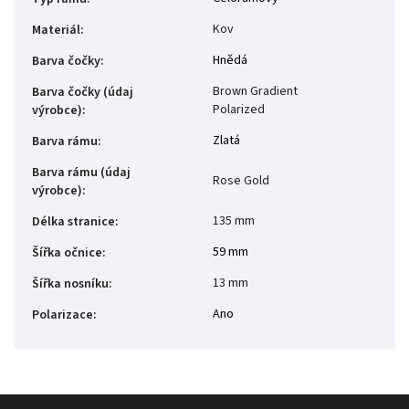
Kov
Materiál
:
Hnědá
Barva čočky
:
Brown Gradient
Barva čočky (údaj
Polarized
výrobce)
:
Zlatá
Barva rámu
:
Barva rámu (údaj
Rose Gold
výrobce)
:
135 mm
Délka stranice
:
59 mm
Šířka očnice
:
13 mm
Šířka nosníku
:
Ano
Polarizace
: