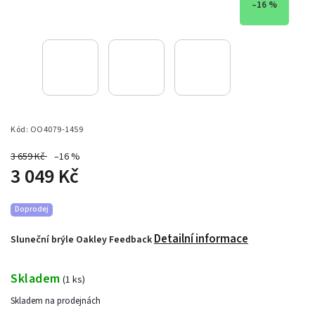
–16 %
Kód:
OO4079-1459
3 659 Kč
–16 %
3 049 Kč
Doprodej
Detailní informace
Sluneční brýle Oakley Feedback
Skladem
(
1 ks
)
Skladem na prodejnách