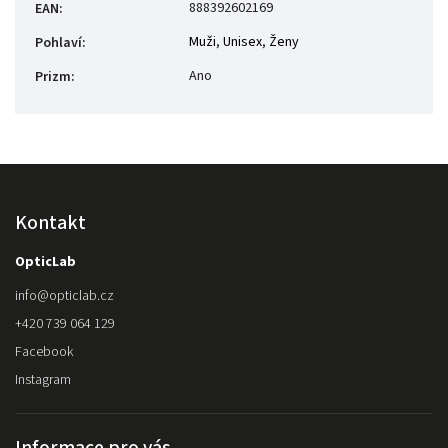
888392602169
EAN
:
Muži
,
Unisex
,
Ženy
Pohlaví
:
Ano
Prizm
:
Kontakt
OpticLab
info
@
opticlab.cz
+420 739 064 129
Facebook
Instagram
Informace pro vás