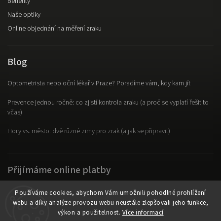
Benefity
Naše optiky
Online objednání na měření zraku
Blog
Optometrista nebo oční lékař v Praze? Poradíme vám, kdy kam jít
Prevence jednou ročně: co zjistí kontrola zraku (a proč se vyplatí řešit to
včas)
Hory vs. město: dvě různé zimy pro zrak (a jak se připravit)
Přijímáme online platby
Používáme cookies, abychom Vám umožnili pohodlné prohlížení
webu a díky analýze provozu webu neustále zlepšovali jeho funkce,
výkon a použitelnost.
Více informací