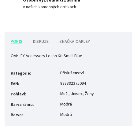
Osobní vyzvednutí zdarma
v našich kamenných optikách
POPIS
DISKUZE
ZNAČKA
OAKLEY
OAKLEY Accessory Leash Kit Small Blue
Příslušenství
Kategorie
:
888392375094
EAN
:
Muži, Unisex, Ženy
Pohlaví
:
Modrá
Barva rámu
:
Modrá
Barva
: