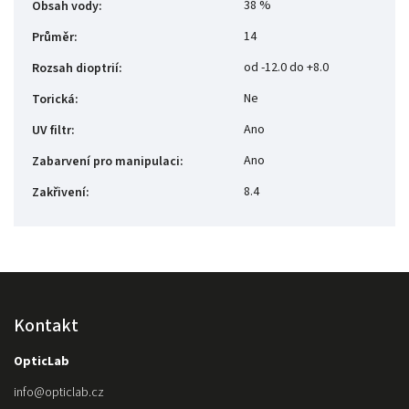
38 %
Obsah vody
:
14
Průměr
:
od -12.0 do +8.0
Rozsah dioptrií
:
Ne
Torická
:
Ano
UV filtr
:
Ano
Zabarvení pro manipulaci
:
8.4
Zakřivení
:
Kontakt
OpticLab
info
@
opticlab.cz