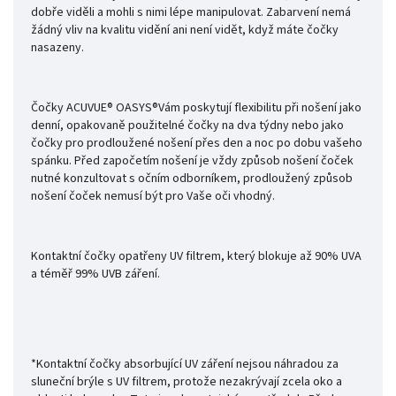
dobře viděli a mohli s nimi lépe manipulovat. Zabarvení nemá
žádný vliv na kvalitu vidění ani není vidět, když máte čočky
nasazeny.
Čočky
ACUVUE
®
OASYS
®Vám poskytují flexibilitu při nošení jako
denní, opakovaně použitelné čočky na dva týdny nebo jako
čočky pro prodloužené nošení přes den a noc po dobu vašeho
spánku. Před započetím nošení je vždy způsob nošení čoček
nutné konzultovat s očním odborníkem, prodloužený způsob
nošení čoček nemusí být pro Vaše oči vhodný.
Kontaktní čočky opatřeny UV filtrem, který blokuje až 90% UVA
a téměř 99% UVB záření.
*Kontaktní čočky absorbující UV záření nejsou náhradou za
sluneční brýle s UV filtrem, protože nezakrývají zcela oko a