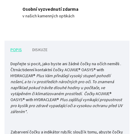
Osobní vyzvednutí zdarma
v našich kamenných optikách
POPIS
DISKUZE
Dopřejte si pocit, jako byste ani žádné čočky na očích neměli .
Čtrnáctidenní kontaktní čočky
ACUVUE
®
OASYS
®
with
HYDRACLEAR
®
Plus
Vám přinášejí vysoký stupeň pohodlí
nošení, a to i v prostředích náročných pro oči. To znamená
například pokud trávíte dlouhé hodiny u počítače, ve
vytápěném či klimatizovaném prostředí. Čočky
ACUVUE
®
OASYS
®
with HYDRACLEAR
®
Plus
zajišťují vynikající propustnost
pro kyslík pro zdravě vypadající oči a vysokou ochranu před UV
zářením*.
Zabarvení čočky a indikátor rub/líc slouží k tomu, abyste čočky