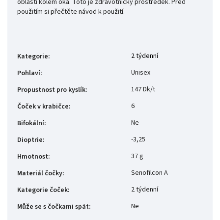
oblasti kolem oka. Toto je zdravotnický prostředek. Před
použitím si přečtěte návod k použití.
2 týdenní
Kategorie
:
Unisex
Pohlaví
:
147 Dk/t
Propustnost pro kyslík
:
6
Čoček v krabičce
:
Ne
Bifokální
:
-3,25
Dioptrie
:
37 g
Hmotnost
:
Senofilcon A
Materiál čočky
:
2 týdenní
Kategorie čoček
:
Ne
Může se s čočkami spát
: