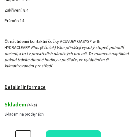
Dioptrie: -3.25
Zakřivení: 8.4
Průměr: 14
Čtrnáctidenní kontaktní čočky ACUVUE® OASYS® with
HYDRACLEAR®
Plus (6 čoček) Vám přinášejí vysoký stupeň pohodlí
nošení, a to i v prostředích náročných pro oči. To znamená například
pokud trávíte dlouhé hodiny u počítače, ve vytápěném či
klimatizovaném prostředí.
Detailní informace
Skladem
(
4 ks
)
Skladem na prodejnách