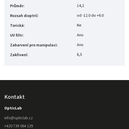
14,2
Průměr
:
od -12.0 do +6.0
Rozsah dioptrií
:
Ne
Torická
:
Ano
UV filtr
:
Ano
Zabarvení pro manipulaci
:
8,5
Zakřivení
:
Kontakt
OpticLab
info
@
opticlab.cz
+420 739 064 129