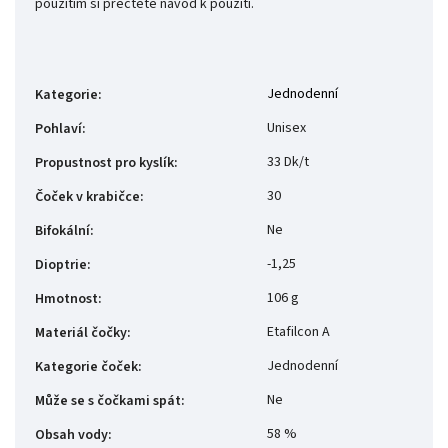
použitím si přečtěte návod k použití.
Jednodenní
Kategorie
:
Unisex
Pohlaví
:
33 Dk/t
Propustnost pro kyslík
:
30
Čoček v krabičce
:
Ne
Bifokální
:
-1,25
Dioptrie
:
106 g
Hmotnost
:
Etafilcon A
Materiál čočky
:
Jednodenní
Kategorie čoček
:
Ne
Může se s čočkami spát
:
58 %
Obsah vody
: