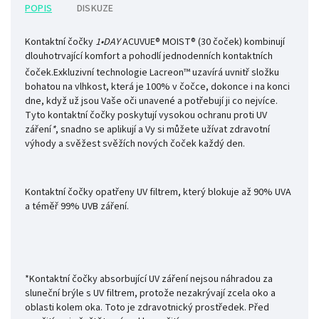
POPIS
DISKUZE
Kontaktní čočky
1•DAY
ACUVUE
®
MOIST
® (30 čoček)
kombinují
dlouhotrvající komfort a pohodlí jednodenních kontaktních
čoček.
Exkluzivní technologie Lacreon™ uzavírá uvnitř složku
bohatou na vlhkost, která je 100% v čočce, dokonce i na konci
dne, když už jsou Vaše oči unavené a potřebují ji co nejvíce.
Tyto kontaktní čočky poskytují vysokou ochranu proti UV
záření
*
, snadno se aplikují a Vy si můžete užívat zdravotní
výhody a svěžest svěžích nových čoček každý den.
Kontaktní čočky opatřeny UV filtrem, který blokuje až 90% UVA
a téměř 99% UVB záření.
*Kontaktní čočky absorbující UV záření nejsou náhradou za
sluneční brýle s UV filtrem, protože nezakrývají zcela oko a
oblasti kolem oka. Toto je zdravotnický prostředek. Před