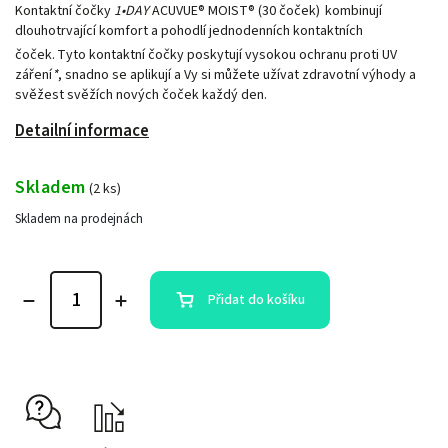
Kontaktní čočky
1•DAY
ACUVUE® MOIST® (30 čoček)
kombinují
dlouhotrvající komfort a pohodlí jednodenních kontaktních
čoček.
Tyto kontaktní čočky poskytují vysokou ochranu proti UV
záření
*
, snadno se aplikují a Vy si můžete užívat zdravotní výhody a
svěžest svěžích nových čoček každý den.
Detailní informace
Skladem
(
2 ks
)
Skladem na prodejnách
Přidat do košíku