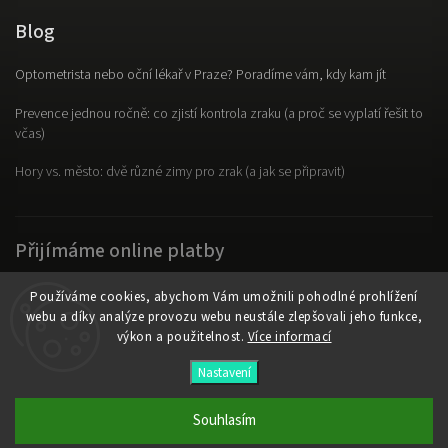
Blog
Optometrista nebo oční lékař v Praze? Poradíme vám, kdy kam jít
Prevence jednou ročně: co zjistí kontrola zraku (a proč se vyplatí řešit to
včas)
Hory vs. město: dvě různé zimy pro zrak (a jak se připravit)
Přijímáme online platby
Používáme cookies, abychom Vám umožnili pohodlné prohlížení
webu a díky analýze provozu webu neustále zlepšovali jeho funkce,
výkon a použitelnost.
Více informací
Copyright 2026
OpticLab
. Všechna práva vyhrazena.
Nastavení
Vytvořil
Shoptet
| Design
Shoptak.cz
Souhlasím