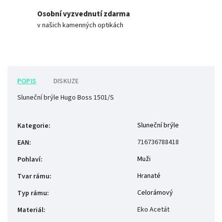
Osobní vyzvednutí zdarma
v našich kamenných optikách
POPIS
DISKUZE
Sluneční brýle Hugo Boss 1501/S
Sluneční brýle
Kategorie
:
716736788418
EAN
:
Muži
Pohlaví
:
Hranaté
Tvar rámu
:
Celorámový
Typ rámu
:
Eko Acetát
Materiál
: