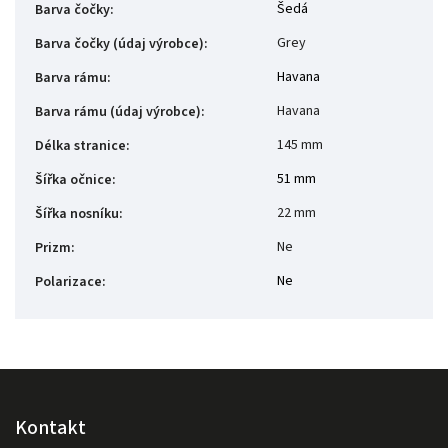
Šedá
Barva čočky
:
Grey
Barva čočky (údaj výrobce)
:
Havana
Barva rámu
:
Havana
Barva rámu (údaj výrobce)
:
145 mm
Délka stranice
:
51 mm
Šířka očnice
:
22 mm
Šířka nosníku
:
Ne
Prizm
:
Ne
Polarizace
:
Kontakt