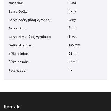
Plast
Materiál
:
Šedá
Barva čočky
:
Grey
Barva čočky (údaj výrobce)
:
Černá
Barva rámu
:
Black
Barva rámu (údaj výrobce)
:
145 mm
Délka stranice
:
52 mm
Šířka očnice
:
22 mm
Šířka nosníku
:
Ne
Polarizace
:
Kontakt