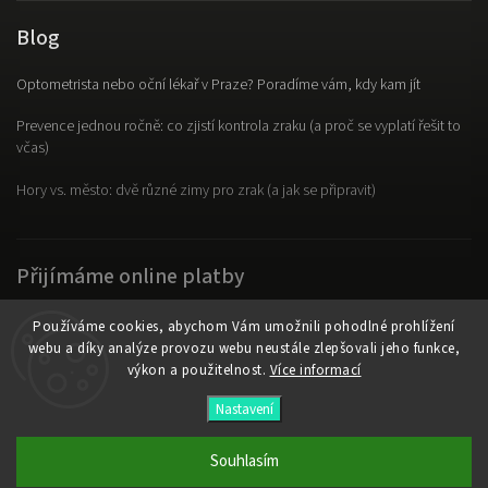
Blog
Optometrista nebo oční lékař v Praze? Poradíme vám, kdy kam jít
Prevence jednou ročně: co zjistí kontrola zraku (a proč se vyplatí řešit to
včas)
Hory vs. město: dvě různé zimy pro zrak (a jak se připravit)
Přijímáme online platby
Používáme cookies, abychom Vám umožnili pohodlné prohlížení
webu a díky analýze provozu webu neustále zlepšovali jeho funkce,
výkon a použitelnost.
Více informací
Copyright 2026
OpticLab
. Všechna práva vyhrazena.
Nastavení
Vytvořil
Shoptet
| Design
Shoptak.cz
Souhlasím