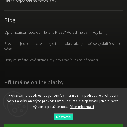
Online objednání na měření zraku
Blog
Optometrista nebo oční lékař v Praze? Poradíme vám, kdy kam jít
Prevence jednou ročně: co zjistí kontrola zraku (a proč se vyplatí řešit to
včas)
Hory vs. město: dvě různé zimy pro zrak (a jak se připravit)
Přijímáme online platby
Používáme cookies, abychom Vám umožnili pohodlné prohlížení
webu a díky analýze provozu webu neustále zlepšovali jeho funkce,
výkon a použitelnost.
Více informací
Copyright 2026
OpticLab
. Všechna práva vyhrazena.
Nastavení
Vytvořil
Shoptet
| Design
Shoptak.cz