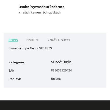
Osobní vyzvednutí zdarma
v našich kamenných optikách
POPIS
DISKUZE
ZNAČKA
GUCCI
Sluneční brýle Gucci GG1889S
Sluneční brýle
Kategorie
:
889652529424
EAN
:
Unisex
Pohlaví
: