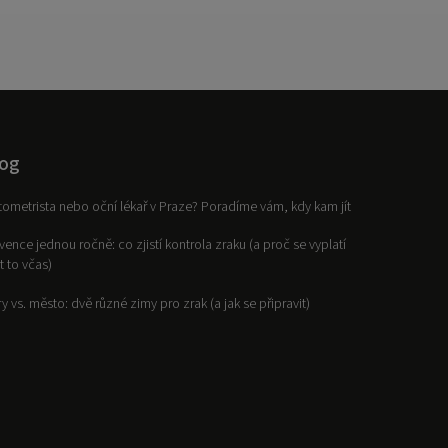
og
ometrista nebo oční lékař v Praze? Poradíme vám, kdy kam jít
vence jednou ročně: co zjistí kontrola zraku (a proč se vyplatí
it to včas)
y vs. město: dvě různé zimy pro zrak (a jak se připravit)