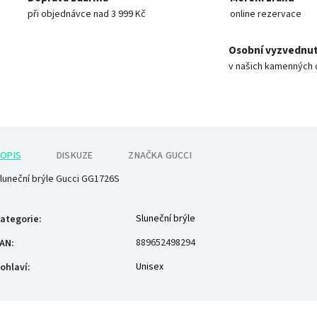
při objednávce nad 3 999 Kč
online rezervace
Osobní vyzvednut
v našich kamenných 
OPIS
DISKUZE
ZNAČKA
GUCCI
luneční brýle Gucci GG1726S
Sluneční brýle
ategorie
:
889652498294
AN
:
Unisex
ohlaví
: