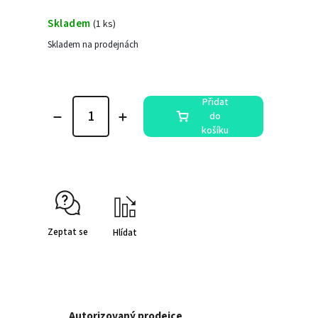
Skladem
(
1 ks
)
Skladem na prodejnách
Přidat
do
košíku
Zeptat se
Hlídat
Autorizovaný prodejce