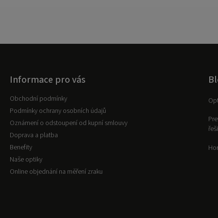
Informace pro vás
Bl
Obchodní podmínky
Opt
Podmínky ochrany osobních údajů
Pre
Oznámení o odstoupení od kupní smlouvy
řeš
Doprava a platba
Benefity
Hor
Naše optiky
Online objednání na měření zraku