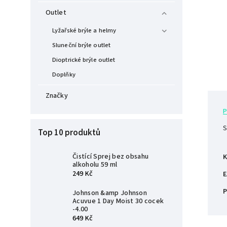
Outlet
Lyžařské brýle a helmy
Sluneční brýle outlet
Dioptrické brýle outlet
Doplňky
Značky
P
S
Top 10 produktů
Čistící Sprej bez obsahu
K
alkoholu 59 ml
249 Kč
E
P
Johnson &amp Johnson
Acuvue 1 Day Moist 30 cocek
-4.00
649 Kč