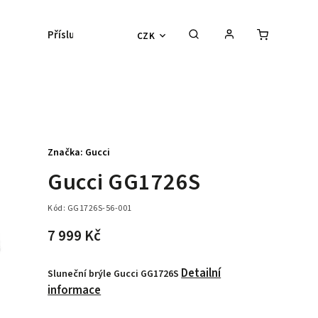
Příslušenství
Kontaktní čočky
Lyžařs
CZK
Značka:
Gucci
Gucci GG1726S
Kód:
GG1726S-56-001
7 999 Kč
Detailní
Sluneční brýle Gucci GG1726S
informace