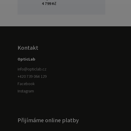
4 799 Kč
Kontakt
OpticLab
info
@
opticlab.cz
+420 739 064 129
Facebook
Instagram
Přijímáme online platby