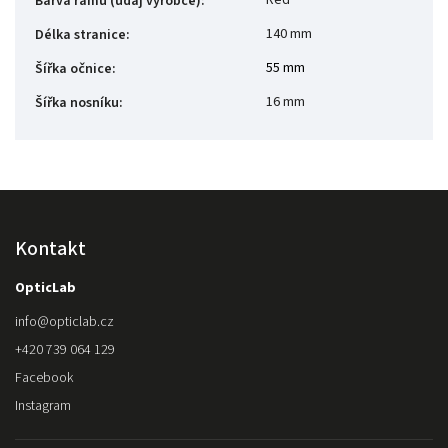
Red
Barva rámu (údaj výrobce)
:
140 mm
Délka stranice
:
55 mm
Šířka očnice
:
16 mm
Šířka nosníku
:
Kontakt
OpticLab
info
@
opticlab.cz
+420 739 064 129
Facebook
Instagram