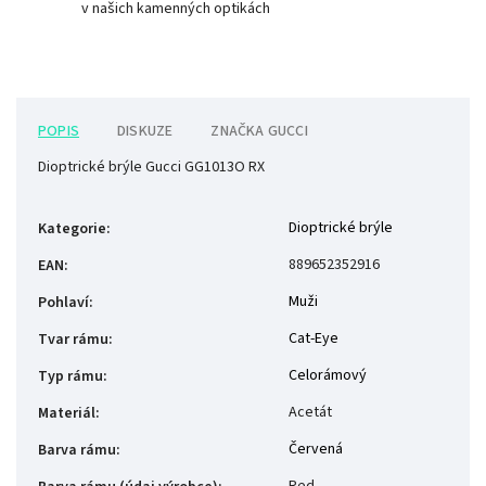
v našich kamenných optikách
POPIS
DISKUZE
ZNAČKA
GUCCI
Dioptrické brýle Gucci GG1013O RX
Dioptrické brýle
Kategorie
:
889652352916
EAN
:
Muži
Pohlaví
:
Cat-Eye
Tvar rámu
:
Celorámový
Typ rámu
:
Acetát
Materiál
:
Červená
Barva rámu
: