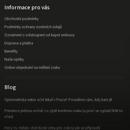
Informace pro vás
Obchodní podmínky
Podmínky ochrany osobních údajů
Oznámení o odstoupení od kupní smlouvy
Doprava a platba
Benefity
Naše optiky
Online objednání na měření zraku
Blog
Optometrista nebo oční lékař v Praze? Poradíme vám, kdy kam jít
Prevence jednou ročně: co zjistí kontrola zraku (a proč se vyplatí řešit to
včas)
Hory vs. město: dvě různé zimy pro zrak (a jak se připravit)