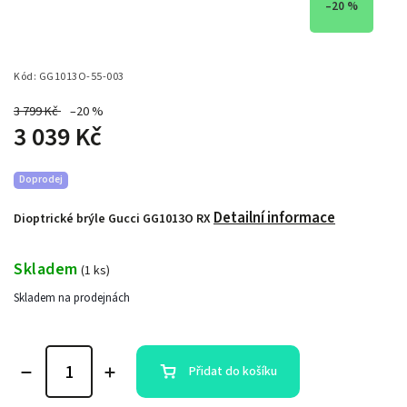
–20 %
Kód:
GG1013O-55-003
3 799 Kč
–20 %
3 039 Kč
Doprodej
Detailní informace
Dioptrické brýle Gucci GG1013O RX
Skladem
(
1 ks
)
Skladem na prodejnách
Přidat do košíku