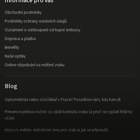
Informace pro vás
Obchodní podmínky
Podmínky ochrany osobních údajů
Oznámení o odstoupení od kupní smlouvy
Doprava a platba
Benefity
Naše optiky
Online objednání na měření zraku
Blog
Optometrista nebo oční lékař v Praze? Poradíme vám, kdy kam jít
Prevence jednou ročně: co zjistí kontrola zraku (a proč se vyplatí řešit to
včas)
Hory vs. město: dvě různé zimy pro zrak (a jak se připravit)