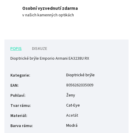
Osobní vyzvednutí zdarma
v našich kamenných optikách
POPIS
DISKUZE
Dioptrické brýle Emporio Armani EA3238U RX
Dioptrické brýle
Kategorie
:
8056262035009
EAN
:
Ženy
Pohlaví
:
Cat-Eye
Tvar rámu
:
Acetát
Materiál
:
Modrá
Barva rámu
: