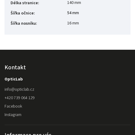
140 mm
Délka stranice
:
54 mm
Šířka očnice
:
16 mm
Šířka nosníku
:
Kontakt
OpticLab
info
@
opticlab.cz
+420 739 064 129
Facebook
Instagram