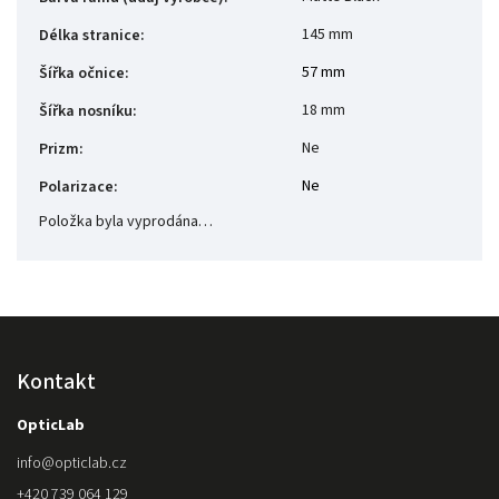
145 mm
Délka stranice
:
57 mm
Šířka očnice
:
18 mm
Šířka nosníku
:
Ne
Prizm
:
Ne
Polarizace
:
Položka byla vyprodána…
Kontakt
OpticLab
info
@
opticlab.cz
+420 739 064 129