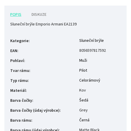
POPIS
DISKUZE
Sluneční brýle Emporio Armani EA2139
Sluneční brýle
Kategorie
:
8056597817592
EAN
:
Muži
Pohlaví
:
Pilot
Tvar rámu
:
Celorámový
Typ rámu
:
Kov
Materiál
:
Šedá
Barva čočky
:
Grey
Barva čočky (údaj výrobce)
:
Černá
Barva rámu
:
Matte Black
Barva rámu (údaj výrobce)
: