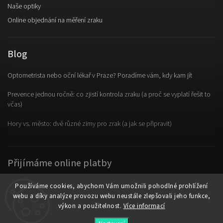
Naše optiky
Online objednání na měření zraku
Blog
Optometrista nebo oční lékař v Praze? Poradíme vám, kdy kam jít
Prevence jednou ročně: co zjistí kontrola zraku (a proč se vyplatí řešit to
včas)
Hory vs. město: dvě různé zimy pro zrak (a jak se připravit)
Přijímáme online platby
Používáme cookies, abychom Vám umožnili pohodlné prohlížení
webu a díky analýze provozu webu neustále zlepšovali jeho funkce,
výkon a použitelnost.
Více informací