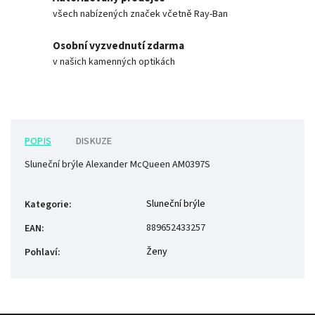
všech nabízených značek včetně Ray-Ban
Osobní vyzvednutí zdarma
v našich kamenných optikách
POPIS
DISKUZE
Sluneční brýle Alexander McQueen AM0397S
Sluneční brýle
Kategorie
:
889652433257
EAN
:
Ženy
Pohlaví
: