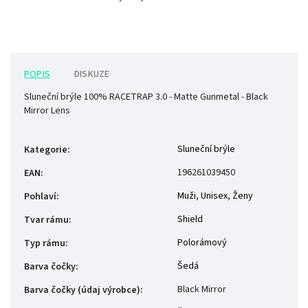
POPIS
DISKUZE
Sluneční brýle 100% RACETRAP 3.0 - Matte Gunmetal - Black
Mirror Lens
Sluneční brýle
Kategorie
:
196261039450
EAN
:
Muži
,
Unisex
,
Ženy
Pohlaví
:
Shield
Tvar rámu
:
Polorámový
Typ rámu
:
Šedá
Barva čočky
:
Black Mirror
Barva čočky (údaj výrobce)
: