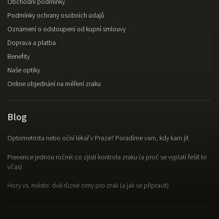
Obchodní podmínky
Podmínky ochrany osobních údajů
Oznámení o odstoupení od kupní smlouvy
Doprava a platba
Benefity
Naše optiky
Online objednání na měření zraku
Blog
Optometrista nebo oční lékař v Praze? Poradíme vám, kdy kam jít
Prevence jednou ročně: co zjistí kontrola zraku (a proč se vyplatí řešit to
včas)
Hory vs. město: dvě různé zimy pro zrak (a jak se připravit)