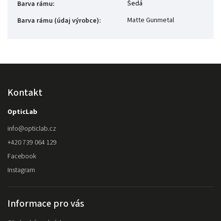
Šedá
Barva rámu
:
Matte Gunmetal
Barva rámu (údaj výrobce)
:
Kontakt
OpticLab
info
@
opticlab.cz
+420 739 064 129
Facebook
Instagram
Informace pro vás