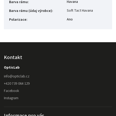
Havana
Barva rámu
:
Soft Tact Havana
Barva rámu (údaj výrobce)
:
Ano
Polarizace
:
Kontakt
OpticLab
info
@
opticlab.cz
+420 739 064 129
Facebook
Instagram
Informace pro vás