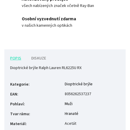
všech nabízených značek včetně Ray-Ban
Osobní vyzvednutí zdarma
v našich kamenných optikách
POPIS
DISKUZE
Dioptrické brýle Ralph Lauren RL6225U RX
Dioptrické brýle
Kategorie
:
8056262537237
EAN
:
Muži
Pohlaví
:
Hranaté
Tvar rámu
:
Acetát
Materiál
: