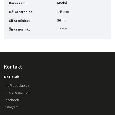
Modrá
Barva rámu
:
145 mm
Délka stranice
:
56 mm
Šířka očnice
:
17 mm
Šířka nosníku
:
Kontakt
OpticLab
info
@
opticlab.cz
+420 739 064 129
Facebook
Instagram