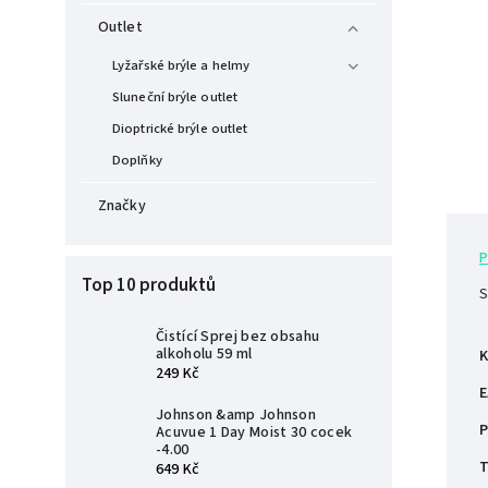
Outlet
Lyžařské brýle a helmy
Sluneční brýle outlet
Dioptrické brýle outlet
Doplňky
Značky
P
Top 10 produktů
S
Čistící Sprej bez obsahu
alkoholu 59 ml
K
249 Kč
E
Johnson &amp Johnson
P
Acuvue 1 Day Moist 30 cocek
-4.00
T
649 Kč