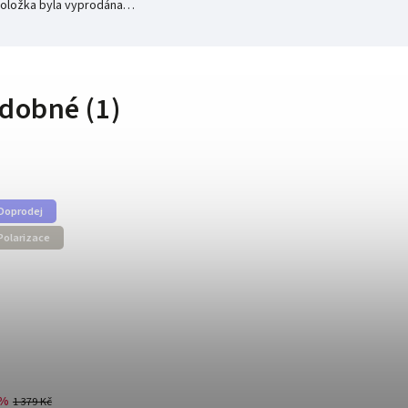
oložka byla vyprodána…
dobné (1)
Doprodej
Polarizace
 %
1 379 Kč