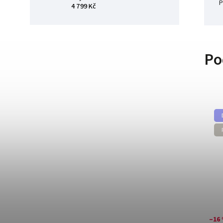
P
4 799 Kč
Po
–16