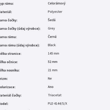
Celorámový
yp rámu
:
Polyester
ateriál
:
Šedá
arva čočky
:
Grey
arva čočky (údaj výrobce)
:
Černá
arva rámu
:
Black
arva rámu (údaj výrobce)
:
145 mm
élka stranice
:
52 mm
ířka očnice
:
21 mm
ířka nosníku
:
Ne
rizm
:
Ano
olarizace
:
Triacetat
ateriál čočky
:
PLD 4144/S/X
odel
: