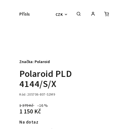
Příslušenství
Kontaktní čočky
Lyžařs
CZK
Značka:
Polaroid
Polaroid PLD
4144/S/X
Kód:
205706-807-52M9
1 379 Kč
–16 %
1 150 Kč
Na dotaz