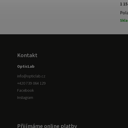
1 15
Pol
Skl
Kontakt
OpticLab
info
@
opticlab.cz
+420 739 064 129
Facebook
Instagram
Přijímáme online platby