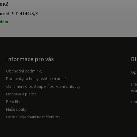
0 Kč
aroid PLD 4144/S/X
adem
Informace pro vás
Bl
Obchodní podmínky
Opt
Podmínky ochrany osobních údajů
Pre
Oznámení o odstoupení od kupní smlouvy
řeš
Doprava a platba
Benefity
Hor
Naše optiky
Online objednání na měření zraku