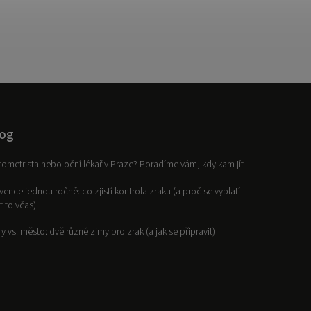
og
ometrista nebo oční lékař v Praze? Poradíme vám, kdy kam jít
vence jednou ročně: co zjistí kontrola zraku (a proč se vyplatí
it to včas)
y vs. město: dvě různé zimy pro zrak (a jak se připravit)