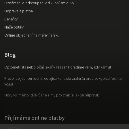
Oznámení o odstoupení od kupní smlouvy
Doprava a platba
Benefity
Naše optiky
Online objednání na měření zraku
Blog
Optometrista nebo oční lékař v Praze? Poradíme vám, kdy kam jít
Prevence jednou ročně: co zjistí kontrola zraku (a proč se vyplatí řešit to
včas)
Hory vs. město: dvě různé zimy pro zrak (a jak se připravit)
Přijímáme online platby