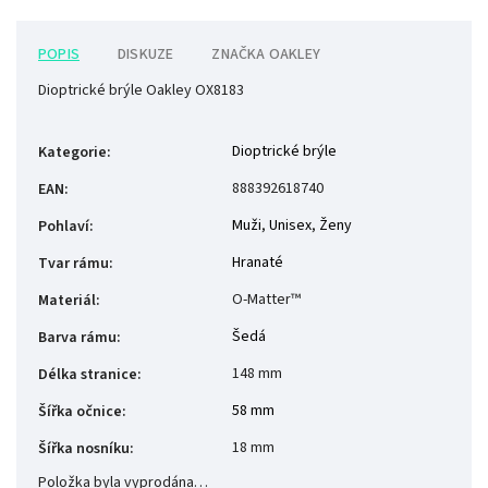
POPIS
DISKUZE
ZNAČKA
OAKLEY
Dioptrické brýle Oakley OX8183
Dioptrické brýle
Kategorie
:
888392618740
EAN
:
Muži
,
Unisex
,
Ženy
Pohlaví
:
Hranaté
Tvar rámu
:
O-Matter™
Materiál
:
Šedá
Barva rámu
:
148 mm
Délka stranice
:
58 mm
Šířka očnice
:
18 mm
Šířka nosníku
:
Položka byla vyprodána…