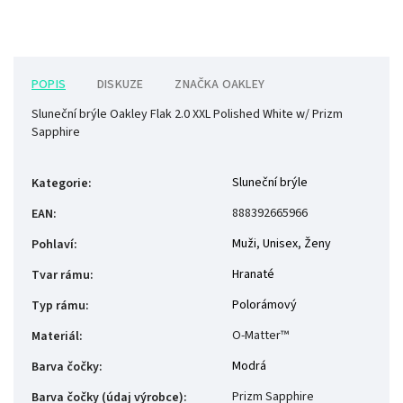
POPIS
DISKUZE
ZNAČKA
OAKLEY
Sluneční brýle Oakley Flak 2.0 XXL Polished White w/ Prizm
Sapphire
Sluneční brýle
Kategorie
:
888392665966
EAN
:
Muži
,
Unisex
,
Ženy
Pohlaví
:
Hranaté
Tvar rámu
:
Polorámový
Typ rámu
:
O-Matter™
Materiál
:
Modrá
Barva čočky
:
Prizm Sapphire
Barva čočky (údaj výrobce)
: