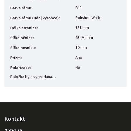
Bílá
Barva rámu
:
Polished White
Barva rámu (údaj výrobce)
:
131 mm
Délka stranice
:
63 (M) mm
Šířka očnice
:
10 mm
Šířka nosníku
:
Ano
Prizm
:
Ne
Polarizace
:
Položka byla vyprodána…
Kontakt
OpticLab