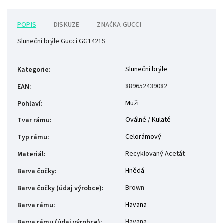
POPIS
DISKUZE
ZNAČKA
GUCCI
Sluneční brýle Gucci GG1421S
Sluneční brýle
Kategorie
:
889652439082
EAN
:
Muži
Pohlaví
:
Oválné / Kulaté
Tvar rámu
:
Celorámový
Typ rámu
:
Recyklovaný Acetát
Materiál
:
Hnědá
Barva čočky
:
Brown
Barva čočky (údaj výrobce)
:
Havana
Barva rámu
:
Havana
Barva rámu (údaj výrobce)
: