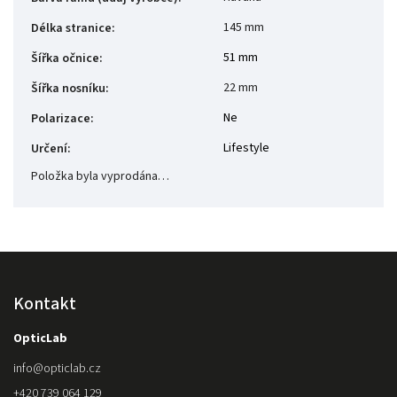
145 mm
Délka stranice
:
51 mm
Šířka očnice
:
22 mm
Šířka nosníku
:
Ne
Polarizace
:
Lifestyle
Určení
:
Položka byla vyprodána…
Kontakt
OpticLab
info
@
opticlab.cz
+420 739 064 129