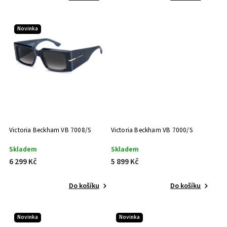
57 (L) mm
7
35 (L) mm
5
Novinka
58 (XL) mm
3
56 (M) mm
4
54 (S) mm
1
42 (XL) mm
5
60 (L) mm
3
57 (XL) mm
4
52 (M) mm
6
54 (L) mm
8
55 (L) mm
7
Victoria Beckham VB 7008/S
Victoria Beckham VB 7000/S
56 (XL) mm
2
56 (L) mm
3
Skladem
Skladem
53 (M) mm
1
6 299 Kč
5 899 Kč
50 (L) mm
1
52 (L) mm
1
Do košíku
Do košíku
50 (M) mm
1
55 (XL) mm
2
63 (M) mm
Novinka
Novinka
2