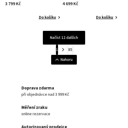
3 799 Kč
4 699 Kč
Do košíku
Do košíku
Načíst 12 dalších
1
85
Nahoru
Doprava zdarma
při objednávce nad 3 999 Kč
Měření zraku
online rezervace
Autorizovaný prodejce