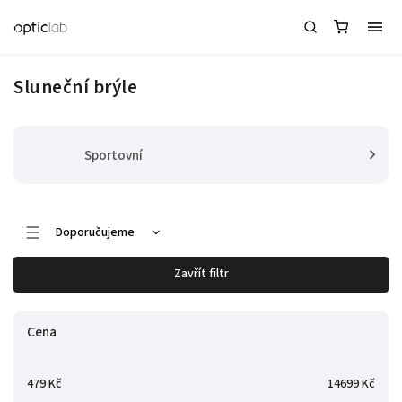
Sluneční brýle
Sportovní
Doporučujeme
Nejlevnější
Zavřít filtr
Nejdražší
Nejprodávanější
Cena
Abecedně
479
Kč
14699
Kč