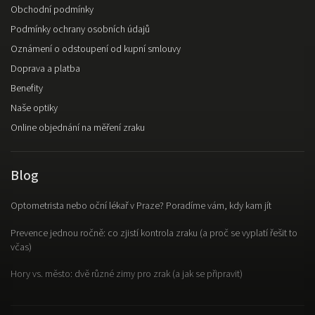
Obchodní podmínky
Podmínky ochrany osobních údajů
Oznámení o odstoupení od kupní smlouvy
Doprava a platba
Benefity
Naše optiky
Online objednání na měření zraku
Blog
Optometrista nebo oční lékař v Praze? Poradíme vám, kdy kam jít
Prevence jednou ročně: co zjistí kontrola zraku (a proč se vyplatí řešit to
včas)
Hory vs. město: dvě různé zimy pro zrak (a jak se připravit)