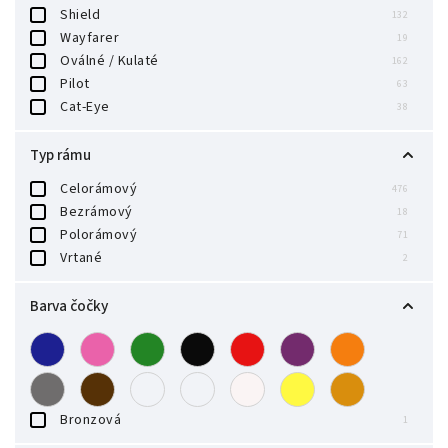
Shield
132
Wayfarer
19
Oválné / Kulaté
162
Pilot
63
Cat-Eye
38
Typ rámu
Celorámový
476
Bezrámový
18
Polorámový
71
Vrtané
2
Barva čočky
Bronzová
1