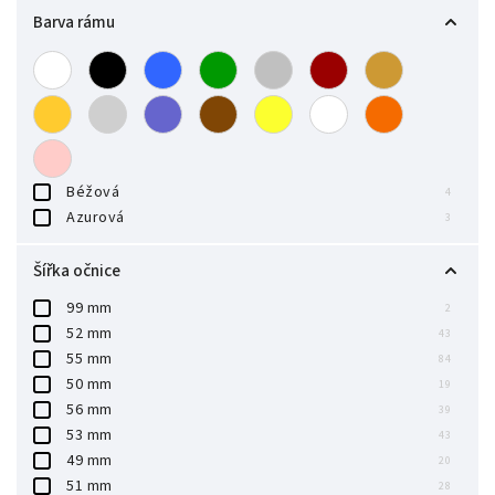
Barva rámu
Béžová
4
Azurová
3
Šířka očnice
99 mm
2
52 mm
43
55 mm
84
50 mm
19
56 mm
39
53 mm
43
49 mm
20
51 mm
28