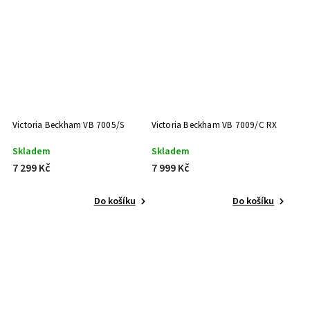
38 (XL) mm
2
68 (L) mm
4
49 (XXL) mm
3
30 (XL) mm
2
50 (S) mm
2
53 (XL) mm
1
55 (M) mm
1
59 (XL) mm
1
Victoria Beckham VB 7005/S
Victoria Beckham VB 7009/C RX
61 (L) mm
3
37 (XS) mm
1
Skladem
Skladem
61 (M) mm
4
7 299 Kč
7 999 Kč
61 (XXL) mm
5
51 (M) mm
2
Do košíku
Do košíku
40 (XXL) mm
2
26 mm
2
55 (XXL) mm
1
51 (L) mm
1
39 (L) mm
1
36 (L) mm
1
64 (M) mm
1