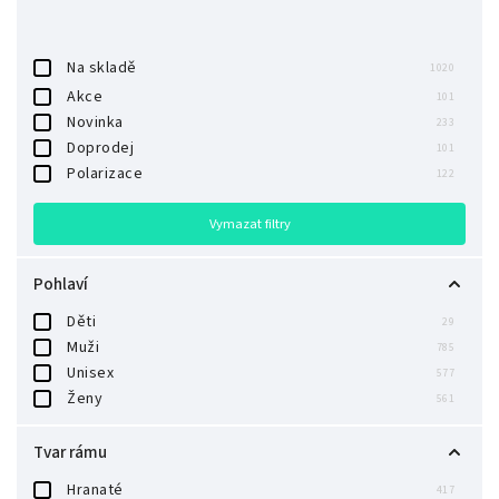
Na skladě
1020
Akce
101
Novinka
233
Doprodej
101
Polarizace
122
Vymazat filtry
Pohlaví
Děti
29
Muži
785
Unisex
577
Ženy
561
Tvar rámu
Hranaté
417