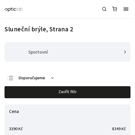
Sluneční brýle
, Strana 2
Sportovní
Doporučujeme
Nejlevnější
Zavřít filtr
Nejdražší
Nejprodávanější
Cena
Abecedně
3390
Kč
8349
Kč