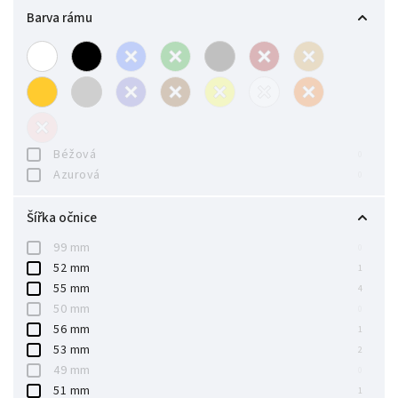
Barva rámu
Béžová
0
Azurová
0
Šířka očnice
99 mm
0
52 mm
1
55 mm
4
50 mm
0
56 mm
1
53 mm
2
49 mm
0
51 mm
1