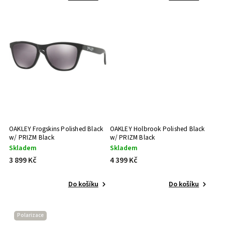
57 (L) mm
0
35 (L) mm
0
58 (XL) mm
0
56 (M) mm
0
54 (S) mm
0
42 (XL) mm
0
60 (L) mm
0
57 (XL) mm
0
52 (M) mm
0
54 (L) mm
0
55 (L) mm
0
OAKLEY Frogskins Polished Black
OAKLEY Holbrook Polished Black
56 (XL) mm
0
w/ PRIZM Black
w/ PRIZM Black
56 (L) mm
0
Skladem
Skladem
53 (M) mm
0
3 899 Kč
4 399 Kč
50 (L) mm
0
52 (L) mm
0
Do košíku
Do košíku
50 (M) mm
0
55 (XL) mm
0
63 (M) mm
Polarizace
0