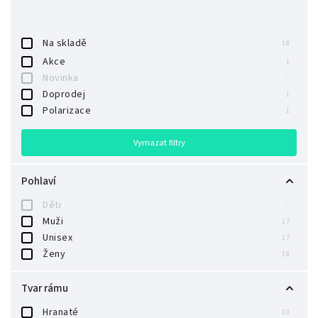
Na skladě
18
Akce
1
Novinka
0
Doprodej
1
Polarizace
1
Vymazat filtry
Pohlaví
Děti
0
Muži
17
Unisex
17
Ženy
18
Tvar rámu
Hranaté
10