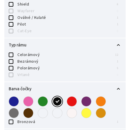
Shield
6
Wayfarer
0
Oválné / Kulaté
1
Pilot
1
Cat-Eye
0
Typ rámu
Celorámový
12
Bezrámový
1
Polorámový
5
Vrtané
0
Barva čočky
Bronzová
1