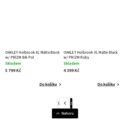
38 (XL) mm
0
68 (L) mm
0
49 (XXL) mm
0
30 (XL) mm
0
50 (S) mm
0
53 (XL) mm
0
55 (M) mm
0
59 (XL) mm
0
OAKLEY Holbrook XL Matte Black
OAKLEY Holbrook XL Matte Black
61 (L) mm
0
w/ PRIZM Blk Pol
w/ PRIZM Ruby
37 (XS) mm
0
Skladem
Skladem
61 (M) mm
0
5 799 Kč
4 399 Kč
61 (XXL) mm
0
51 (M) mm
0
Do košíku
Do košíku
40 (XXL) mm
0
26 mm
0
55 (XXL) mm
0
1
2
51 (L) mm
0
Nahoru
39 (L) mm
0
36 (L) mm
0
64 (M) mm
0