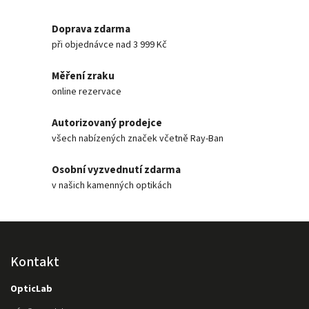
68 mm
0
136 mm
Doprava zdarma
0
34 mm
při objednávce nad 3 999 Kč
0
30 mm
0
Měření zraku
99 (XL) mm
0
online rezervace
Autorizovaný prodejce
všech nabízených značek včetně Ray-Ban
Osobní vyzvednutí zdarma
v našich kamenných optikách
Kontakt
OpticLab