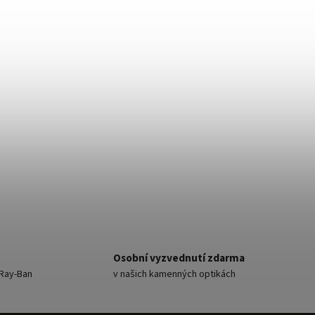
Osobní vyzvednutí zdarma
Ray-Ban
v našich kamenných optikách