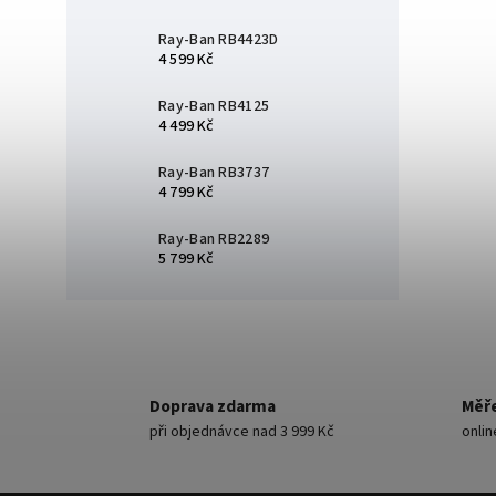
58 (XL) mm
3
Ray-Ban RB4423D
56 (M) mm
4
4 599 Kč
54 (S) mm
1
42 (XL) mm
5
Ray-Ban RB4125
60 (L) mm
4 499 Kč
3
57 (XL) mm
4
Ray-Ban RB3737
52 (M) mm
6
4 799 Kč
54 (L) mm
8
55 (L) mm
7
Ray-Ban RB2289
56 (XL) mm
2
5 799 Kč
56 (L) mm
3
53 (M) mm
1
50 (L) mm
1
52 (L) mm
1
50 (M) mm
1
55 (XL) mm
Doprava zdarma
Měře
2
63 (M) mm
při objednávce nad 3 999 Kč
onli
2
38 (XL) mm
2
68 (L) mm
4