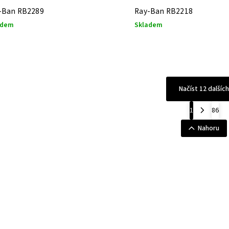
-Ban RB2289
Ray-Ban RB2218
adem
Skladem
Načíst 12 dalších
1
86
Nahoru