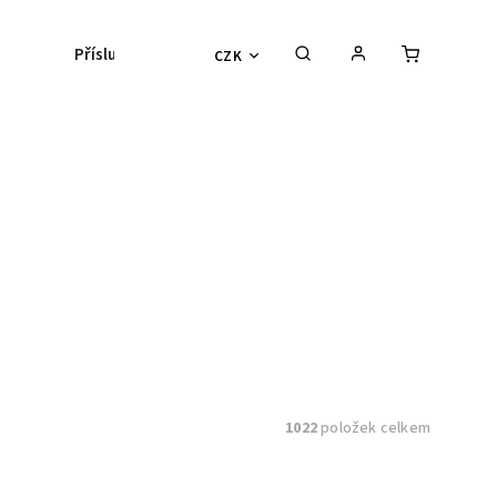
Příslušenství
Kontaktní čočky
Lyžařs
CZK
1022
položek celkem