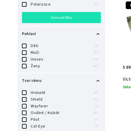
Polarizace
122
Vymazat filtry
Pohlaví
Děti
29
Muži
787
Unisex
579
Ženy
563
5 89
Vic
Tvar rámu
Skl
Hranaté
419
Shield
132
Wayfarer
19
Oválné / Kulaté
162
Pilot
63
Cat-Eye
38