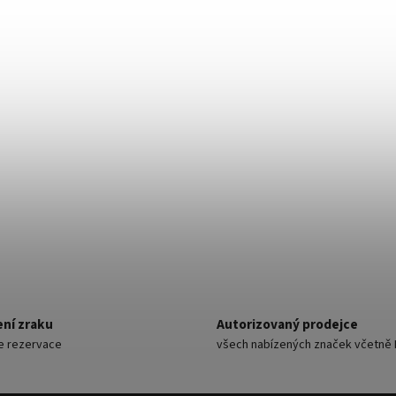
ní zraku
Autorizovaný prodejce
ne rezervace
všech nabízených značek včetně 