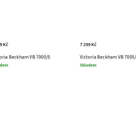
9 Kč
7 299 Kč
toria Beckham VB 7000/S
Victoria Beckham VB 7005
adem
Skladem