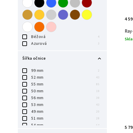
4 59
Ray
Béžová
4
Skl
Azurová
3
Šířka očnice
99 mm
2
52 mm
43
55 mm
85
50 mm
19
56 mm
39
53 mm
43
49 mm
20
51 mm
28
54 mm
64
5 79
47 mm
5