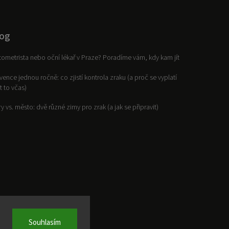
og
ometrista nebo oční lékař v Praze? Poradíme vám, kdy kam jít
vence jednou ročně: co zjistí kontrola zraku (a proč se vyplatí
it to včas)
y vs. město: dvě různé zimy pro zrak (a jak se připravit)
Souhlasím