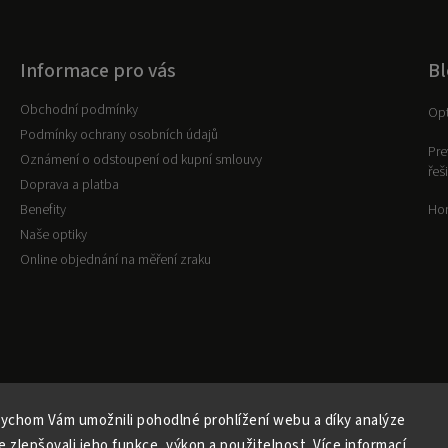
Informace pro vás
Bl
Obchodní podmínky
Opt
Podmínky ochrany osobních údajů
Pre
Oznámení o odstoupení od kupní smlouvy
řeš
Doprava a platba
Benefity
Hor
Naše optiky
Online objednání na měření zraku
ychom Vám umožnili pohodlné prohlížení webu a díky analýze
 zlepšovali jeho funkce, výkon a použitelnost.
Více informací