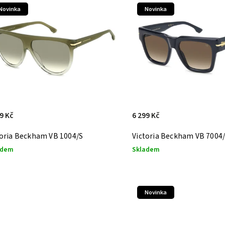
Nejdražší
Novinka
Novinka
Nejprodávanější
Abecedně
9 Kč
6 299 Kč
toria Beckham VB 1004/S
Victoria Beckham VB 7004
adem
Skladem
Novinka