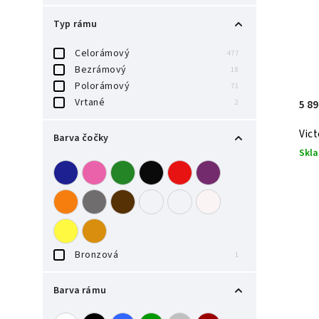
Typ rámu
Celorámový
477
Bezrámový
18
Polorámový
71
Vrtané
5 89
2
Vic
Barva čočky
Skl
Bronzová
1
Barva rámu