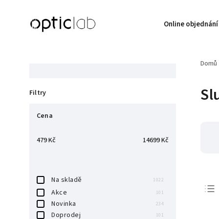
Online objednání
Domů
Sl
Filtry
Cena
479
Kč
14699
Kč
Na skladě
1022
Akce
101
Novinka
234
Doprodej
101