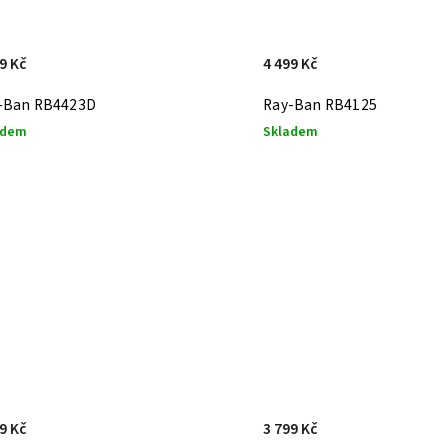
9 Kč
4 499 Kč
-Ban RB4423D
Ray-Ban RB4125
adem
Skladem
9 Kč
3 799 Kč